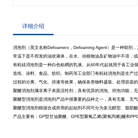
详细介绍
消泡剂（英文名称Defoamers，Defoaming Agent）是一
常温下是不挥发的油状液体，在水、动植物油及矿物油中不溶，或
有机硅消泡剂是一种白色粘稠的乳液。从60年代起就用于各工业
造纸、涂料、食品、纺织、制药等工业部门有机硅消泡剂是生产过
过程的分离、气化、排液等效果，确保各类物料盛装、处理容器的
聚醚消泡剂属
非离子表面活性剂
，具有优异的消泡、抑泡功能，无
聚醚型消泡剂
是消泡剂产品中很重要的品种之一，具有无毒、无气
聚醚型消泡剂根据合成所用的起始剂不同可分为多元醇型、
脂肪酸
产品主要有：GP型甘油聚醚、GPE型聚氧乙烯(聚氧丙烯)醚和PP