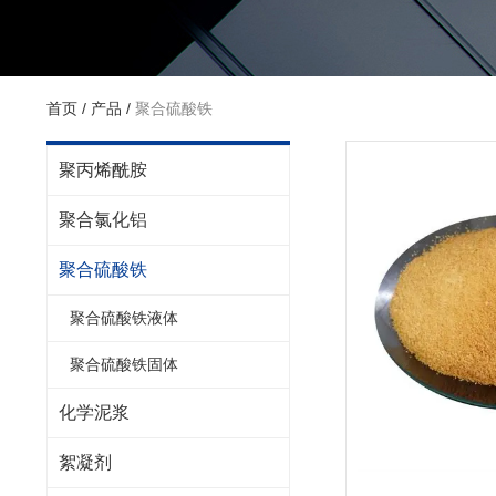
首页
/
产品
/
聚合硫酸铁
聚丙烯酰胺
聚合氯化铝
聚合硫酸铁
聚合硫酸铁液体
聚合硫酸铁固体
化学泥浆
絮凝剂