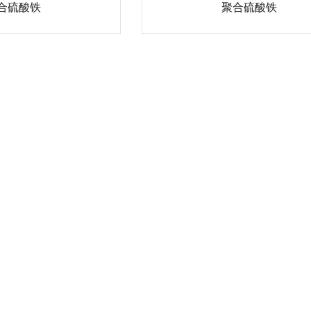
合硫酸铁
聚合硫酸铁