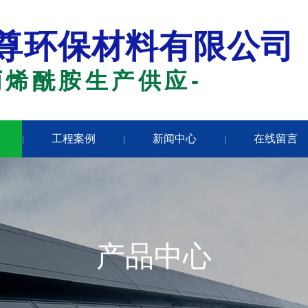
尊环保材料有限公司
丙烯酰胺生产供应-
工程案例
新闻中心
在线留言
|
|
|
产品中心