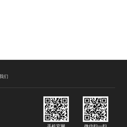
我们
手机官网
微信扫一扫